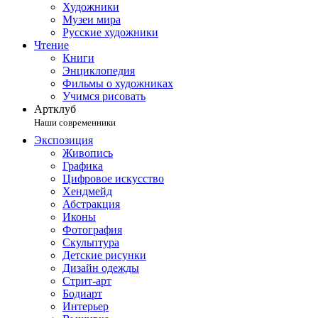
Художники
Музеи мира
Русские художники
Чтение
Книги
Энциклопедия
Фильмы о художниках
Учимся рисовать
Артклуб
Наши современники
Экспозиция
Живопись
Графика
Цифровое искусство
Хендмейд
Абстракция
Иконы
Фотография
Скульптура
Детские рисунки
Дизайн одежды
Стрит-арт
Бодиарт
Интерьер