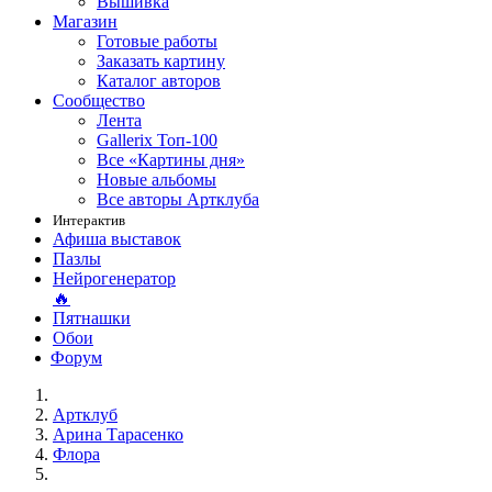
Вышивка
Магазин
Готовые работы
Заказать картину
Каталог авторов
Сообщество
Лента
Gallerix Топ-100
Все «Картины дня»
Новые альбомы
Все авторы Артклуба
Интерактив
Афиша выставок
Пазлы
Нейрогенератор
🔥
Пятнашки
Обои
Форум
Артклуб
Арина Тарасенко
Флора