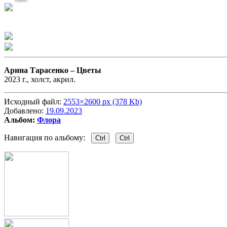
Арина Тарасенко –
Цветы
2023 г., холст, акрил.
Исходный файл:
2553×2600 px (378 Kb)
Добавлено:
19.09.2023
Альбом:
Флора
Навигация по альбому:
Ctrl
Ctrl