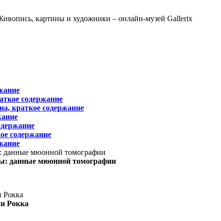
жание
раткое содержание
на, краткое содержание
жание
одержание
ое содержание
жание
ы: данные мюонной томографии
ни Рокка