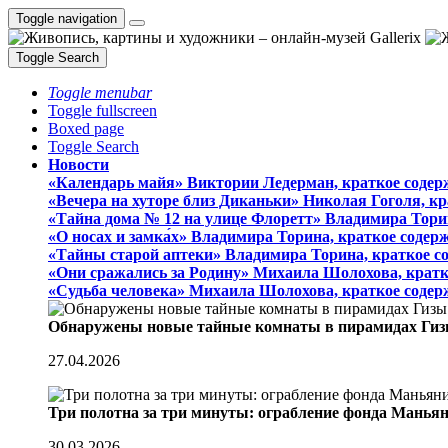
Toggle navigation
Toggle Search
Toggle menubar
Toggle fullscreen
Boxed page
Toggle Search
Новости
«Календарь майя» Виктории Ледерман, краткое содер
«Вечера на хуторе близ Диканьки» Николая Гоголя, к
«Тайна дома № 12 на улице Флоретт» Владимира Тори
«О носах и замка́х» Владимира Торина, краткое содер
«Тайны старой аптеки» Владимира Торина, краткое с
«Они сражались за Родину» Михаила Шолохова, кратк
«Судьба человека» Михаила Шолохова, краткое содер
Обнаружены новые тайные комнаты в пирамидах Гиз
27.04.2026
Три полотна за три минуты: ограбление фонда Манья
30.03.2026