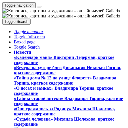
Toggle navigation
Toggle Search
Toggle menubar
Toggle fullscreen
Boxed page
Toggle Search
Новости
«Календарь майя» Виктории Ледерман, краткое
содержание
«Вечера на хуторе близ Диканьки» Николая Гоголя,
краткое содержание
«Тайна дома № 12 на улице Флоретт» Владимира
Торина, краткое содержание
«О носах и замка́х» Владимира Торина, краткое
содержание
«Тайны старой аптеки» Владимира Торина, краткое
содержание
«Они сражались за Родину» Михаила Шолохова,
краткое содержание
«Судьба человека» Михаила Шолохова, краткое
содержание