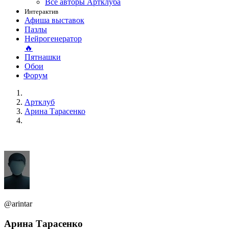
Все авторы Артклуба
Интерактив
Афиша выставок
Пазлы
Нейрогенератор
🔥
Пятнашки
Обои
Форум
Артклуб
Арина Тарасенко
@arintar
Арина Тарасенко