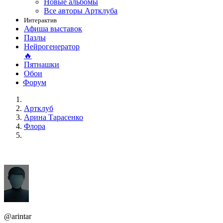
Новые альбомы
Все авторы Артклуба
Интерактив
Афиша выставок
Пазлы
Нейрогенератор
🔥
Пятнашки
Обои
Форум
Артклуб
Арина Тарасенко
Флора
@arintar