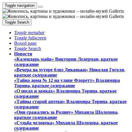
Toggle navigation
Toggle Search
Toggle menubar
Toggle fullscreen
Boxed page
Toggle Search
Новости
«Календарь майя» Виктории Ледерман, краткое
содержание
«Вечера на хуторе близ Диканьки» Николая Гоголя,
краткое содержание
«Тайна дома № 12 на улице Флоретт» Владимира
Торина, краткое содержание
«О носах и замка́х» Владимира Торина, краткое
содержание
«Тайны старой аптеки» Владимира Торина, краткое
содержание
«Они сражались за Родину» Михаила Шолохова,
краткое содержание
«Судьба человека» Михаила Шолохова, краткое
содержание